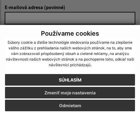
E-mailová adresa (povinné)
Text vašej správy (povinné)
Používame cookies
Súbory cookie a ďalšie technológie sledovania používame na zlepšenie
vášho zážitku z prehliadania našich webových stránok, na to, aby sme
vám zobrazovali prispôsobený obsah a cielené reklamy, na analýzu
návštevnosti našich webových stránok a na pochopenie toho, odkiaľ naši
návštevníci prichádzajú.
SÚHLASÍM
Oboznámil som sa so
spracúvaním osobných
údajov
Zmeniť moje nastavenia
Google reCaptcha Response
Odmietam
Odoslať správu
Úradné hodiny: