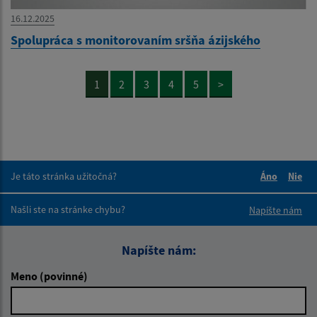
16.12.2025
Spolupráca s monitorovaním sršňa ázijského
1
2
3
4
5
>
Je táto stránka užitočná?
Áno
Nie
Boli tieto 
Boli 
Našli ste na stránke chybu?
Napíšte nám
Napíšte nám:
Meno (povinné)