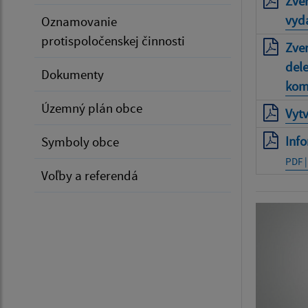
Zver
vyd
Oznamovanie
protispoločenskej činnosti
Zve
dele
Dokumenty
kom
Územný plán obce
Vytv
Info
Symboly obce
PDF |
Voľby a referendá