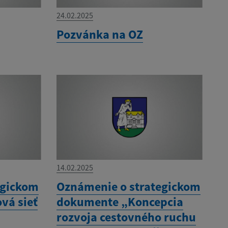
24.02.2025
Pozvánka na OZ
14.02.2025
egickom
Oznámenie o strategickom
vá sieť
dokumente „Koncepcia
rozvoja cestovného ruchu