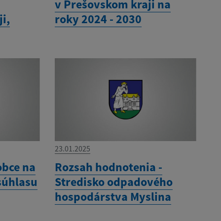
v Prešovskom kraji na
i,
roky 2024 - 2030
23.01.2025
obce na
Rozsah hodnotenia -
súhlasu
Stredisko odpadového
hospodárstva Myslina