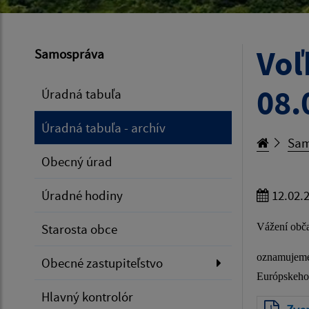
Voľ
Samospráva
08.
Úradná tabuľa
Úradná tabuľa - archív
Sam
Obecný úrad
Úradné hodiny
12.02.
Starosta obce
Vážení obča
oznamujeme 
Obecné zastupiteľstvo
Európskeho 
Hlavný kontrolór