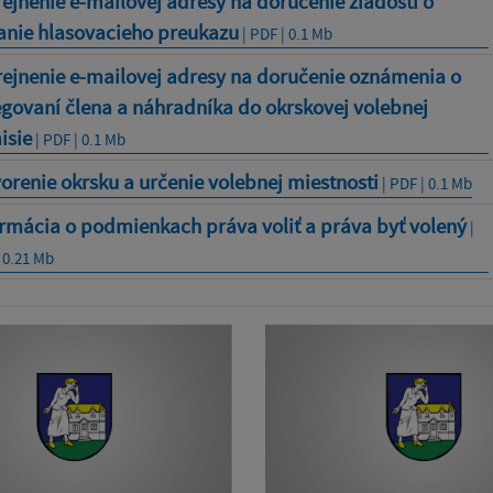
ejnenie e-mailovej adresy na doručenie žiadosti o
anie hlasovacieho preukazu
| PDF | 0.1 Mb
rejnenie e-mailovej adresy na doručenie oznámenia o
govaní člena a náhradníka do okrskovej volebnej
isie
| PDF | 0.1 Mb
orenie okrsku a určenie volebnej miestnosti
| PDF | 0.1 Mb
rmácia o podmienkach práva voliť a práva byť volený
|
 0.21 Mb