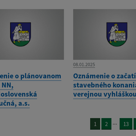
08.01.2025
nie o plánovanom
Oznámenie o začat
 NN,
stavebného konani
oslovenská
verejnou vyhláško
učná, a.s.
...
1
2
13