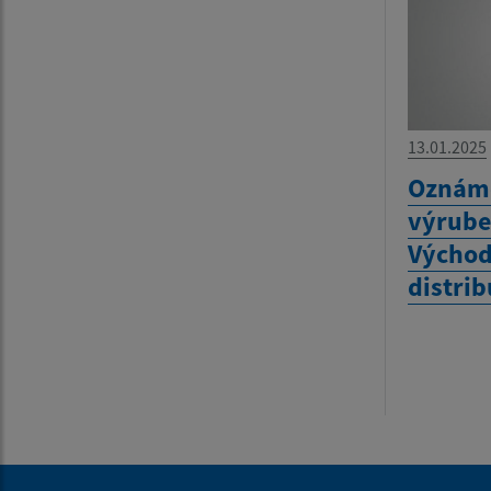
13.01.2025
Oznáme
výrube
Východ
distrib