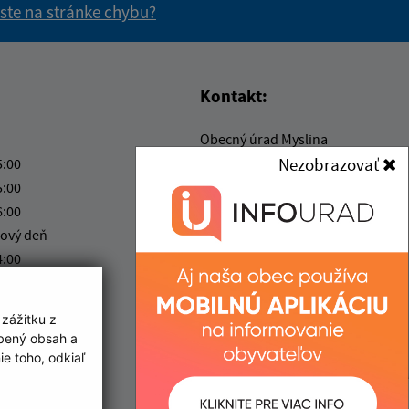
 ste na stránke chybu?
vás užitočné?
e pre vás užitočné?
Kontakt:
Obecný úrad Myslina
Myslina 19
Nezobrazovať
5:00
066 01 Humenné
5:00
6:00
obexmyslina@gmail.com
ový deň
+421 57 775 49 90
4:00
IČO: 00323268
ka:
12:00 - 12:30
 zážitku z
obený obsah a
e toho, odkiaľ