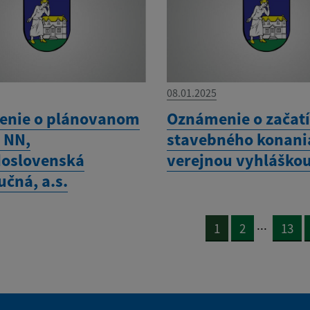
08.01.2025
nie o plánovanom
Oznámenie o začat
 NN,
stavebného konani
oslovenská
verejnou vyhláško
učná, a.s.
...
1
2
13