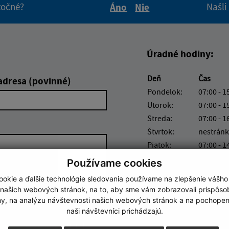
itočné?
Našli
Áno
Nie
Boli tieto informácie pre 
Boli tieto informáci
Úradné hodiny:
Deň
Čas
adresa (povinné)
Pondelok:
07:00 - 1
Utorok:
07:00 - 1
Streda:
07:00 - 1
Štvrtok:
nestránk
Piatok:
07:00 - 1
Používame cookies
Obedňajšia prestáv
okie a ďalšie technológie sledovania používame na zlepšenie vášho
 našich webových stránok, na to, aby sme vám zobrazovali prispôs
my, na analýzu návštevnosti našich webových stránok a na pochopeni
naši návštevníci prichádzajú.
Google reCaptcha Response
Odoslať správu