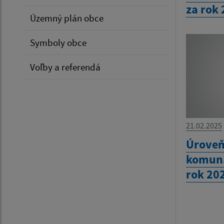
za rok
Územný plán obce
Symboly obce
Voľby a referendá
21.02.2025
Úroveň
komuná
rok 20