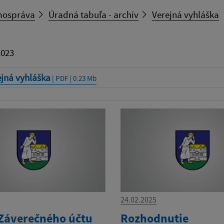
ospráva
Úradná tabuľa - archív
Verejná vyhláška
2023
ejná vyhláška
| PDF | 0.23 Mb
24.02.2025
Záverečného účtu
Rozhodnutie