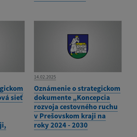
14.02.2025
egickom
Oznámenie o strategickom
vá sieť
dokumente „Koncepcia
rozvoja cestovného ruchu
v Prešovskom kraji na
i,
roky 2024 - 2030