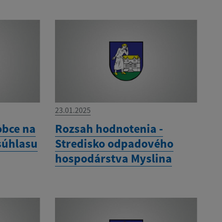
23.01.2025
obce na
Rozsah hodnotenia -
súhlasu
Stredisko odpadového
hospodárstva Myslina