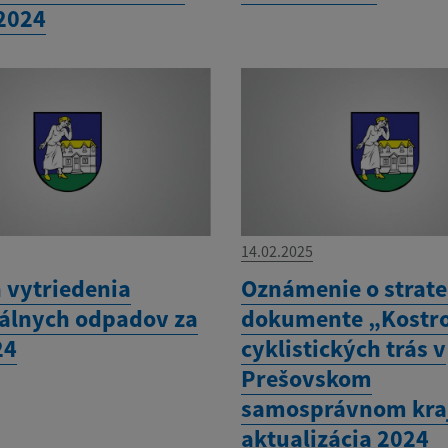
 2024
14.02.2025
 vytriedenia
Oznámenie o strat
lnych odpadov za
dokumente „Kostro
24
cyklistických trás v
Prešovskom
samosprávnom kraj
aktualizácia 2024