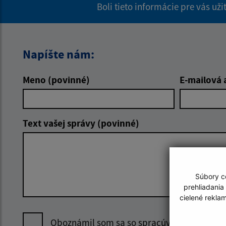
Boli tieto informácie pre vás už
Napíšte nám:
Meno (povinné)
E-mailová 
Text vašej správy (povinné)
Súbory co
prehliadania
cielené rekla
Oboznámil som sa so
spracúvaním