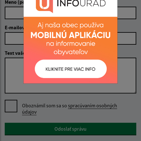
Meno (povinné)
E-mailová adresa (povinné)
Text vašej správy (povinné)
Oboznámil som sa so
spracúvaním osobných
údajov
Google reCaptcha Response
Odoslať správu