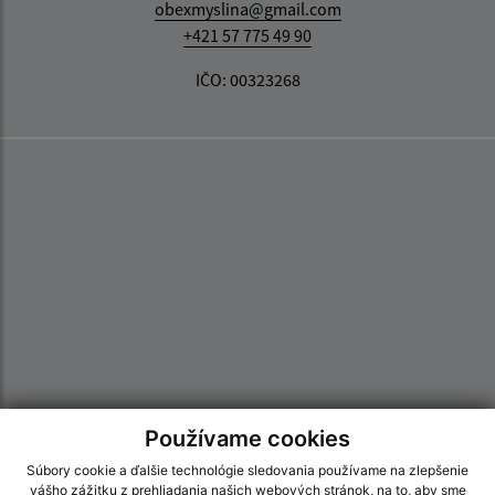
obexmyslina@gmail.com
+421 57 775 49 90
IČO: 00323268
Používame cookies
Súbory cookie a ďalšie technológie sledovania používame na zlepšenie
vášho zážitku z prehliadania našich webových stránok, na to, aby sme