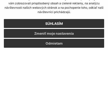
Informácie o stránke:
vám zobrazovali prispôsobený obsah a cielené reklamy, na analýzu
návštevnosti našich webových stránok a na pochopenie toho, odkiaľ naši
Vyhlásenie o prístupnosti
návštevníci prichádzajú.
Autorské práva
Ochrana osobných údajov
SÚHLASÍM
Navigácia:
Zmeniť moje nastavenia
Vytlačiť aktuálnu stránku
Odmietam
Mapa stránok
Cookies
Rýchle odkazy:
Aktuality
História
Fotogaléria
Kontakty
Triedenie odpadu
Aktualizované: