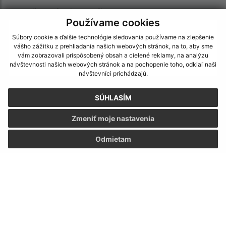
Text vašej správy (povinné)
Používame cookies
Súbory cookie a ďalšie technológie sledovania používame na zlepšenie
vášho zážitku z prehliadania našich webových stránok, na to, aby sme
vám zobrazovali prispôsobený obsah a cielené reklamy, na analýzu
návštevnosti našich webových stránok a na pochopenie toho, odkiaľ naši
návštevníci prichádzajú.
Oboznámil som sa so
spracúvaním osobných
SÚHLASÍM
údajov
Zmeniť moje nastavenia
Google reCaptcha Response
Odoslať správu
Odmietam
Úradné hodiny:
Deň
Čas
Pondelok:
07:00 - 15:00