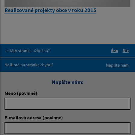
Realizované projekty obce v roku 2015
Je táto stránka užitočná?
Áno
Nie
Boli tieto 
Boli 
Našli ste na stránke chybu?
Napíšte nám
Napíšte nám:
Meno (povinné)
E-mailová adresa (povinné)