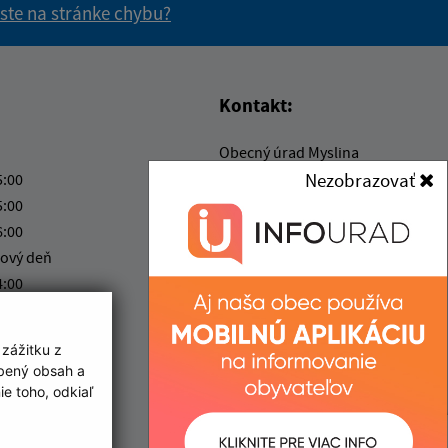
 ste na stránke chybu?
vás užitočné?
e pre vás užitočné?
Kontakt:
Obecný úrad Myslina
Myslina 19
Nezobrazovať
5:00
066 01 Humenné
5:00
6:00
obexmyslina@gmail.com
ový deň
+421 57 775 49 90
4:00
IČO: 00323268
ka:
12:00 - 12:30
 zážitku z
obený obsah a
e toho, odkiaľ