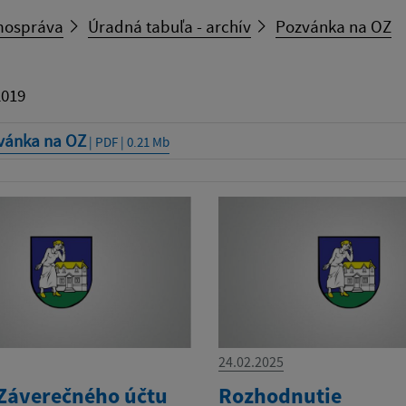
ospráva
Úradná tabuľa - archív
Pozvánka na OZ
2019
vánka na OZ
| PDF | 0.21 Mb
24.02.2025
Záverečného účtu
Rozhodnutie