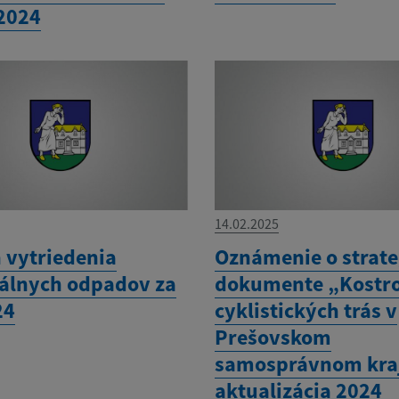
 2024
14.02.2025
 vytriedenia
Oznámenie o strat
lnych odpadov za
dokumente „Kostro
24
cyklistických trás v
Prešovskom
samosprávnom kraj
aktualizácia 2024