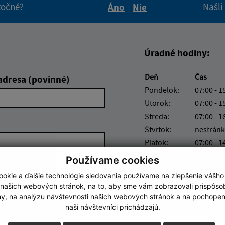
itočné?
Našli
Áno
Nie
Boli tieto informácie pre 
Boli tieto informáci
Úradné hodiny:
Deň
Čas
adresa (povinné)
Pondelok:
07:00 - 1
Utorok:
07:00 - 1
Streda:
07:00 - 1
Štvrtok:
nestránk
Piatok:
07:00 - 1
Používame cookies
Obedňajšia prestáv
okie a ďalšie technológie sledovania používame na zlepšenie vášho
 našich webových stránok, na to, aby sme vám zobrazovali prispôs
my, na analýzu návštevnosti našich webových stránok a na pochopeni
naši návštevníci prichádzajú.
Google reCaptcha Response
Odoslať správu