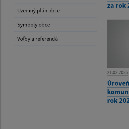
za rok
Územný plán obce
Symboly obce
Voľby a referendá
21.02.2025
Úroveň
komuná
rok 20