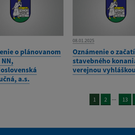
08.01.2025
nie o plánovanom
Oznámenie o začat
 NN,
stavebného konani
oslovenská
verejnou vyhláško
učná, a.s.
...
1
2
13