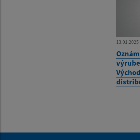
13.01.2025
Oznáme
výrube
Východ
distrib