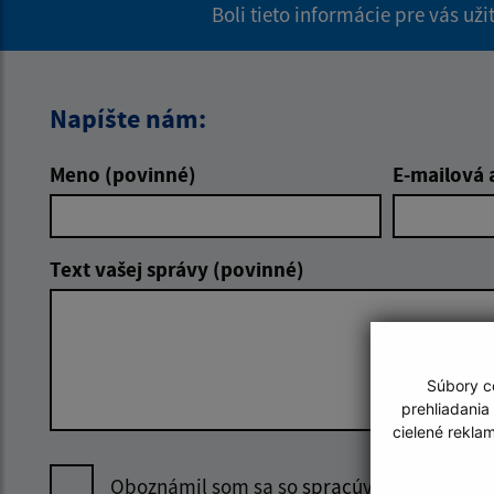
Boli tieto informácie pre vás už
Napíšte nám:
Meno (povinné)
E-mailová 
Text vašej správy (povinné)
Súbory co
prehliadania
cielené rekla
Oboznámil som sa so
spracúvaním