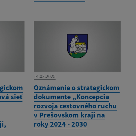
14.02.2025
egickom
Oznámenie o strategickom
vá sieť
dokumente „Koncepcia
rozvoja cestovného ruchu
v Prešovskom kraji na
i,
roky 2024 - 2030