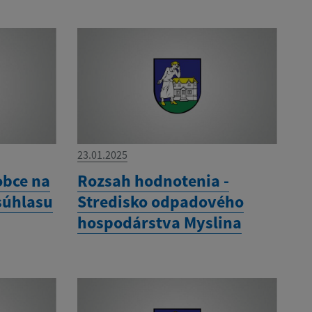
23.01.2025
obce na
Rozsah hodnotenia -
súhlasu
Stredisko odpadového
hospodárstva Myslina