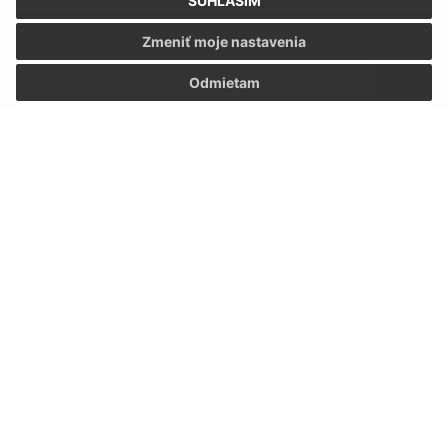
SÚHLASÍM
Text vašej správy (povinné)
Zmeniť moje nastavenia
Odmietam
Oboznámil som sa so
spracúvaním osobných
údajov
Google reCaptcha Response
Odoslať správu
Úradné hodiny:
Deň
Čas
Pondelok:
07:00 - 15:00