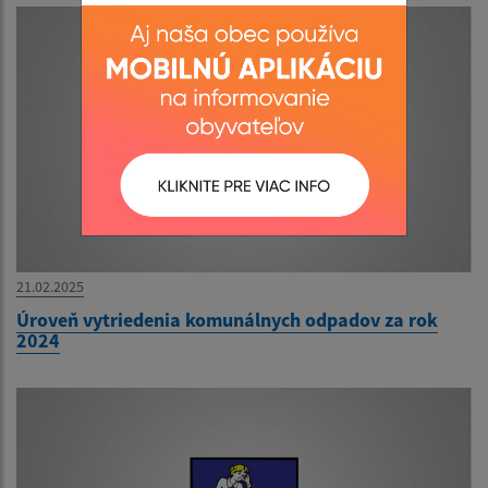
21.02.2025
Úroveň vytriedenia komunálnych odpadov za rok
2024