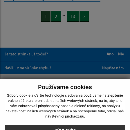
...
1
2
13
>
Je táto stránka užitočná?
Áno
Nie
Boli tieto 
Boli 
Našli ste na stránke chybu?
Napíšte nám
Napíšte nám:
Používame cookies
Meno (povinné)
Súbory cookie a ďalšie technológie sledovania používame na zlepšenie
vášho zážitku z prehliadania našich webových stránok, na to, aby sme
vám zobrazovali prispôsobený obsah a cielené reklamy, na analýzu
návštevnosti našich webových stránok a na pochopenie toho, odkiaľ naši
návštevníci prichádzajú.
E-mailová adresa (povinné)