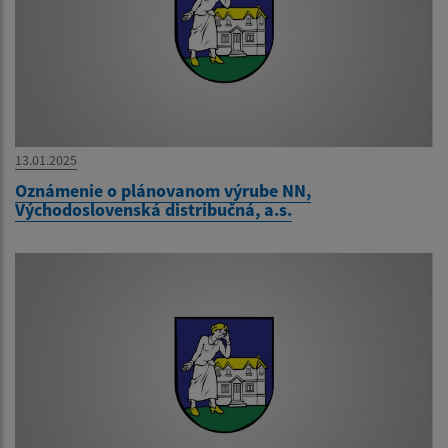
13.01.2025
Oznámenie o plánovanom výrube NN,
Východoslovenská distribučná, a.s.