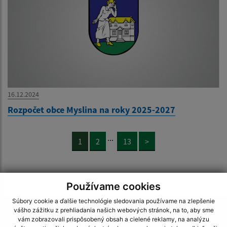
16.12.2024
Rozpočet obce Myslina na roky 2025-2027
...
1
2
13
>
Používame cookies
Súbory cookie a ďalšie technológie sledovania používame na zlepšenie
Je táto stránka užitočná?
Áno
Nie
vášho zážitku z prehliadania našich webových stránok, na to, aby sme
Boli tieto 
Boli 
vám zobrazovali prispôsobený obsah a cielené reklamy, na analýzu