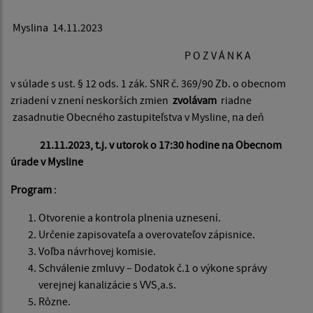
Myslina 14.11.2023
P O Z V Á N K A
v súlade s ust. § 12 ods. 1 zák. SNR č. 369/90 Zb. o obecnom
zriadení v znení neskorších zmien
zvolávam
riadne
zasadnutie Obecného zastupiteľstva v Mysline, na deň
21.11.2023, t.j. v utorok o 17:30 hodine na Obecnom
úrade v Mysline
Program
:
Otvorenie a kontrola plnenia uznesení.
Určenie zapisovateľa a overovateľov zápisnice.
Voľba návrhovej komisie.
Schválenie zmluvy – Dodatok č.1 o výkone správy
verejnej kanalizácie s VVS,a.s.
Rôzne.