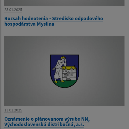
23.01.2025
Rozsah hodnotenia - Stredisko odpadového
hospodárstva Myslina
13.01.2025
Oznámenie o plánovanom výrube NN,
Východoslovenská distribučná, a.s.