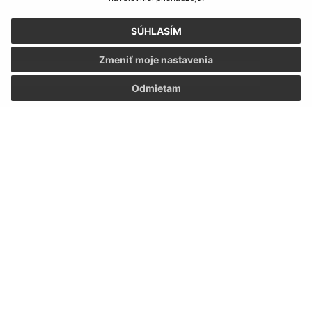
Napíšte nám:
SÚHLASÍM
Meno (povinné)
Zmeniť moje nastavenia
Odmietam
E-mailová adresa (povinné)
Text vašej správy (povinné)
Oboznámil som sa so
spracúvaním osobných
údajov