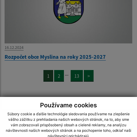
16.12.2024
Rozpočet obce Myslina na roky 2025-2027
...
1
2
13
>
Používame cookies
Súbory cookie a ďalšie technológie sledovania používame na zlepšenie
Je táto stránka užitočná?
Áno
Nie
vášho zážitku z prehliadania našich webových stránok, na to, aby sme
Boli tieto 
Boli 
vám zobrazovali prispôsobený obsah a cielené reklamy, na analýzu
Našli ste na stránke chybu?
Napíšte nám
návštevnosti našich webových stránok a na pochopenie toho, odkiaľ naši
návštevníci prichádzajú.