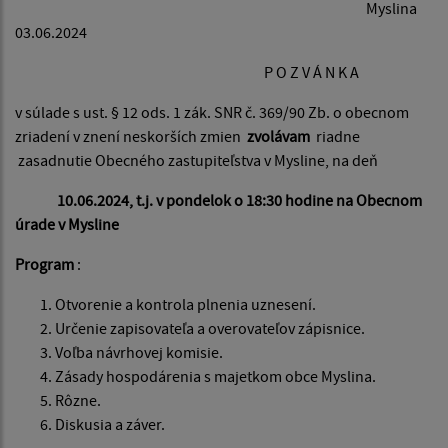
Myslina
03.06.2024
P O Z V Á N K A
v súlade s ust. § 12 ods. 1 zák. SNR č. 369/90 Zb. o obecnom
zriadení v znení neskorších zmien
zvolávam
riadne
zasadnutie Obecného zastupiteľstva v Mysline, na deň
1
0.06.2024, t.j. v pondelok o 18:30 hodine na Obecnom
úrade v Mysline
Program
:
Otvorenie a kontrola plnenia uznesení.
Určenie zapisovateľa a overovateľov zápisnice.
Voľba návrhovej komisie.
Zásady hospodárenia s majetkom obce Myslina.
Rôzne.
Diskusia a záver.