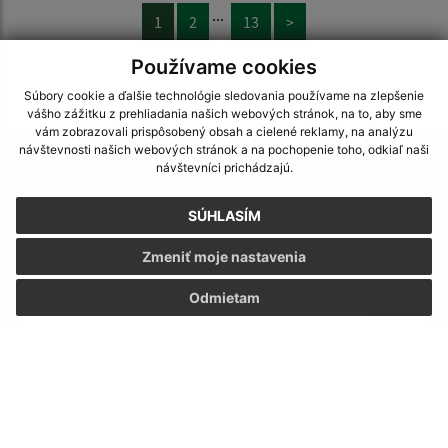
...
1
2
13
>
Používame cookies
Súbory cookie a ďalšie technológie sledovania používame na zlepšenie
vášho zážitku z prehliadania našich webových stránok, na to, aby sme
vám zobrazovali prispôsobený obsah a cielené reklamy, na analýzu
návštevnosti našich webových stránok a na pochopenie toho, odkiaľ naši
Je táto stránka užitočná?
Áno
Nie
návštevníci prichádzajú.
Boli tieto 
Boli 
Našli ste na stránke chybu?
Napíšte nám
SÚHLASÍM
Napíšte nám:
Zmeniť moje nastavenia
Meno (povinné)
Odmietam
E-mailová adresa (povinné)