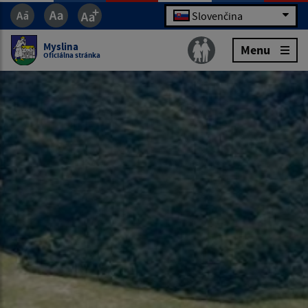
Slovenčina
Myslina
Menu
Oficiálna stránka