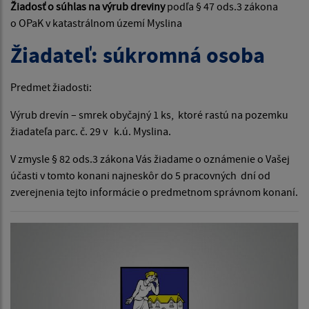
Žiadosť o súhlas na výrub dreviny
podľa § 47 ods.3 zákona
o OPaK v katastrálnom území Myslina
Žiadateľ: súkromná osoba
Predmet žiadosti:
Výrub drevín – smrek obyčajný 1 ks, ktoré rastú na pozemku
žiadateľa parc. č. 29 v k.ú. Myslina.
V zmysle § 82 ods.3 zákona Vás žiadame o oznámenie o Vašej
účasti v tomto konani najneskôr do 5 pracovných dní od
zverejnenia tejto informácie o predmetnom správnom konaní.