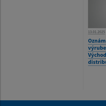
13.01.2025
Oznáme
výrube
Východ
distrib