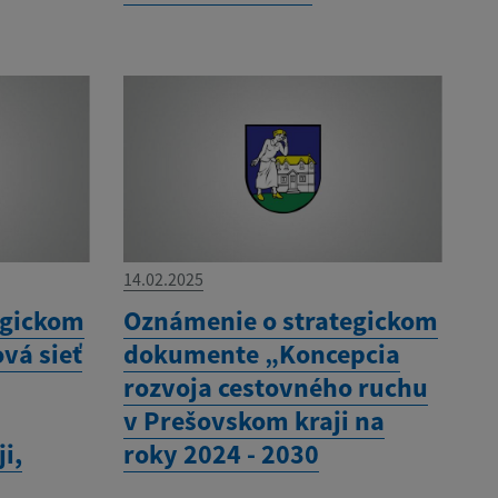
14.02.2025
egickom
Oznámenie o strategickom
vá sieť
dokumente „Koncepcia
rozvoja cestovného ruchu
v Prešovskom kraji na
i,
roky 2024 - 2030