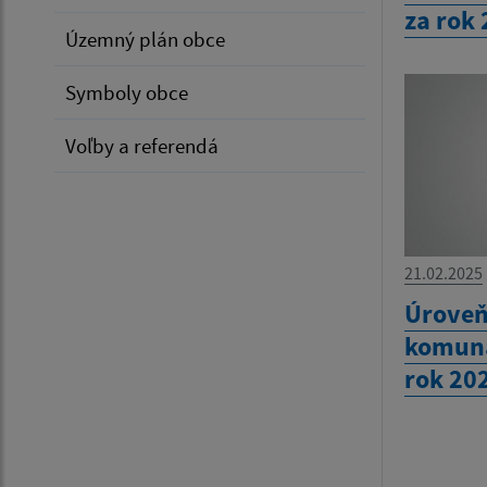
za rok
Územný plán obce
Symboly obce
Voľby a referendá
21.02.2025
Úroveň
komuná
rok 20