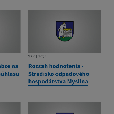
23.01.2025
obce na
Rozsah hodnotenia -
súhlasu
Stredisko odpadového
hospodárstva Myslina