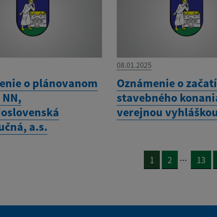
08.01.2025
nie o plánovanom
Oznámenie o začat
 NN,
stavebného konani
oslovenská
verejnou vyhláško
učná, a.s.
...
1
2
13