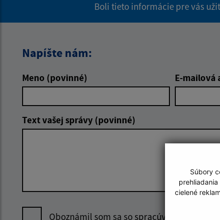
Boli tieto informácie pre vás už
Napíšte nám:
Meno (povinné)
E-mailová 
Text vašej správy (povinné)
Súbory co
prehliadania
cielené rekla
Oboznámil som sa so
spracúvaním