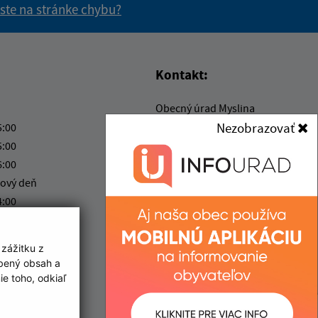
 ste na stránke chybu?
vás užitočné?
e pre vás užitočné?
Kontakt:
Obecný úrad Myslina
Myslina 19
Nezobrazovať
5:00
066 01 Humenné
5:00
6:00
obexmyslina@gmail.com
ový deň
+421 57 775 49 90
4:00
IČO: 00323268
ka:
12:00 - 12:30
 zážitku z
obený obsah a
e toho, odkiaľ