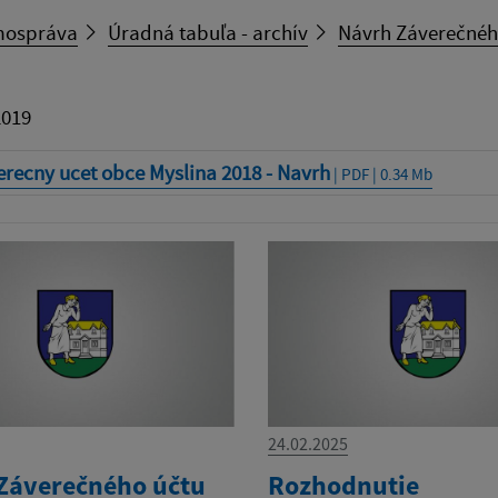
ospráva
Úradná tabuľa - archív
Návrh Záverečnéh
2019
recny ucet obce Myslina 2018 - Navrh
| PDF | 0.34 Mb
24.02.2025
Záverečného účtu
Rozhodnutie