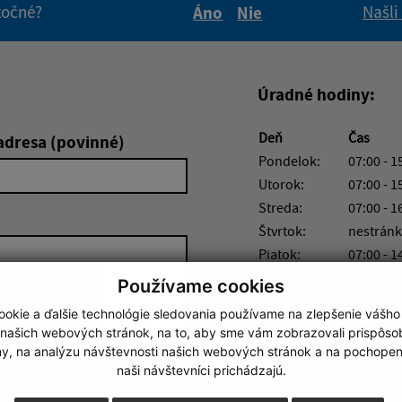
itočné?
Našli
Áno
Nie
Boli tieto informácie pre 
Boli tieto informáci
Úradné hodiny:
Deň
Čas
adresa (povinné)
Pondelok:
07:00 - 1
Utorok:
07:00 - 1
Streda:
07:00 - 1
Štvrtok:
nestránk
Piatok:
07:00 - 1
Používame cookies
Obedňajšia prestáv
okie a ďalšie technológie sledovania používame na zlepšenie vášho
 našich webových stránok, na to, aby sme vám zobrazovali prispôs
my, na analýzu návštevnosti našich webových stránok a na pochopeni
naši návštevníci prichádzajú.
Google reCaptcha Response
Odoslať správu