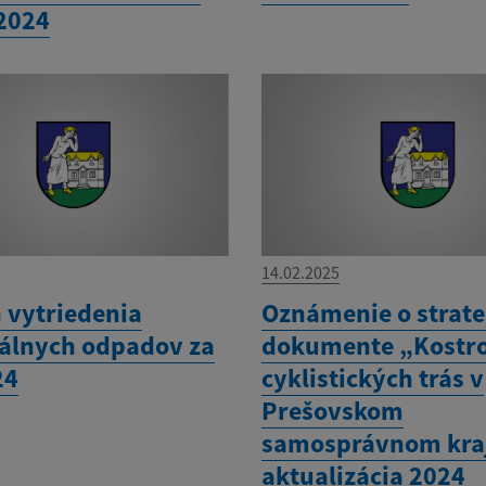
 2024
14.02.2025
 vytriedenia
Oznámenie o strat
lnych odpadov za
dokumente „Kostro
24
cyklistických trás v
Prešovskom
samosprávnom kraj
aktualizácia 2024