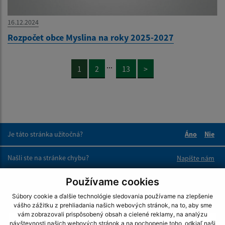
16.12.2024
Rozpočet obce Myslina na roky 2025-2027
...
1
2
13
>
Je táto stránka užitočná?
Áno
Nie
Boli tieto 
Boli 
Našli ste na stránke chybu?
Napíšte nám
Používame cookies
Napíšte nám:
Súbory cookie a ďalšie technológie sledovania používame na zlepšenie
Meno (povinné)
vášho zážitku z prehliadania našich webových stránok, na to, aby sme
vám zobrazovali prispôsobený obsah a cielené reklamy, na analýzu
návštevnosti našich webových stránok a na pochopenie toho, odkiaľ naši