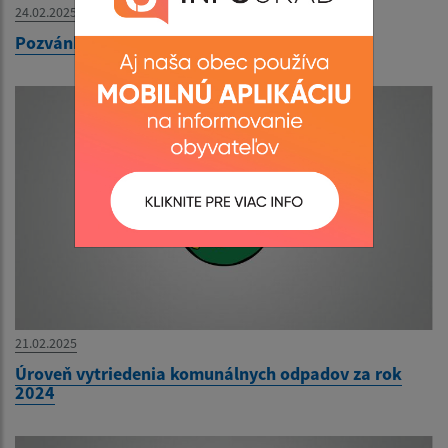
24.02.2025
Pozvánka na OZ
21.02.2025
Úroveň vytriedenia komunálnych odpadov za rok
2024