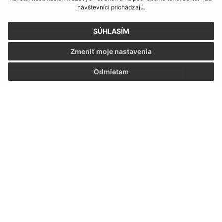
návštevníci prichádzajú.
E-mailová adresa (povinné)
SÚHLASÍM
Zmeniť moje nastavenia
Text vašej správy (povinné)
Odmietam
Oboznámil som sa so
spracúvaním osobných
údajov
Google reCaptcha Response
Odoslať správu