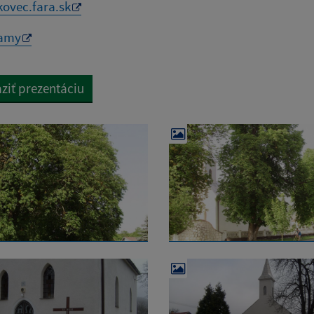
kovec.fara.sk
amy
ziť prezentáciu