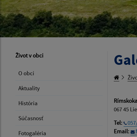
Gal
Život v obci
O obci
Živo
Aktuality
Rímskokat
História
067 45 Li
Súčasnosť
Tel:
057
Email:
Fotogaléria