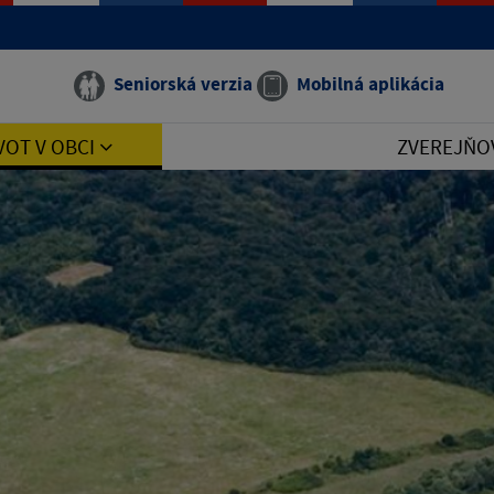
Seniorská verzia
Mobilná aplikácia
VOT V OBCI
ZVEREJŇO