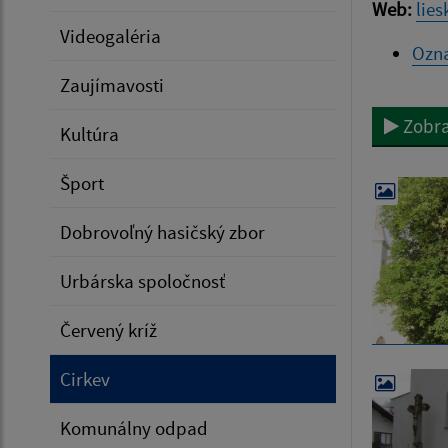
Web:
lies
Videogaléria
Ozn
Zaujímavosti
Zobra
Kultúra
Šport
Dobrovoľný hasičský zbor
Urbárska spoločnosť
Červený kríž
Cirkev
Komunálny odpad