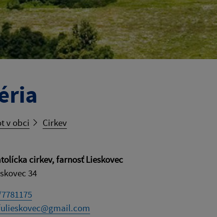
éria
t v obci
Cirkev
olícka cirkev, farnosť Lieskovec
eskovec 34
/7781175
fulieskovec@gmail.com